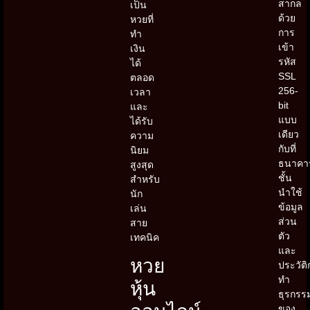
สากล
เป็น
ด้วย
หวยที่
การ
ทำ
เข้า
เงิน
รหัส
ได้
SSL
ตลอด
256-
เวลา
bit
และ
แบบ
ได้รับ
เดียว
ความ
กับที่
นิยม
ธนาคา
สูงสุด
ชั้น
สำหรับ
นำใช้
นัก
ข้อมูล
เล่น
ส่วน
สาย
ตัว
เทคนิค
และ
หวย
ประวัต
ทำ
หุ้น
ธุรกรร
ของ