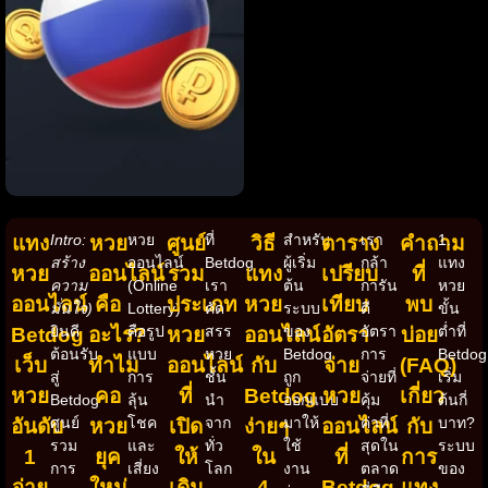
เข้าเล่น
Intro:
หวย
ที่
สำหรับ
เรา
1.
แทง
หวย
ศูนย์
วิธี
ตาราง
คำถาม
สร้าง
ออนไลน์
Betdog
ผู้เริ่ม
กล้า
แทง
หวย
ออนไลน์
รวม
แทง
เปรียบ
ที่
ความ
(Online
เรา
ต้น
การัน
หวย
ออนไลน์
คือ
ประเภท
หวย
เทียบ
พบ
มั่นใจ)
Lottery)
คัด
ระบบ
ตี
ขั้น
ยินดี
คือรูป
สรร
ของ
อัตรา
ต่ำที่
Betdog
อะไร?
หวย
ออนไลน์
อัตรา
บ่อย
ต้อนรับ
แบบ
หวย
Betdog
การ
Betdog
เว็บ
ทำไม
ออนไลน์
กับ
จ่าย
(FAQ)
สู่
การ
ชั้น
ถูก
จ่ายที่
เริ่ม
หวย
คอ
ที่
Betdog
หวย
เกี่ยว
Betdog
ลุ้น
นำ
ออกแบบ
คุ้ม
ต้นกี่
ศูนย์
โชค
จาก
มาให้
ค่าที่
บาท?
อันดับ
หวย
เปิด
ง่ายๆ
ออนไลน์
กับ
รวม
และ
ทั่ว
ใช้
สุดใน
ระบบ
1
ยุค
ให้
ใน
ที่
การ
การ
เสี่ยง
โลก
งาน
ตลาด
ของ
จ่าย
ใหม่
เดิม
4
Betdog
แทง