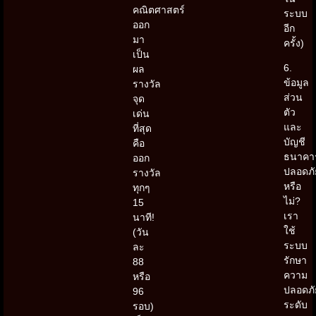
คณิตศาสตร์
ระบบ
ออก
อีก
มา
ครั้ง)
เป็น
6.
ผล
ข้อมูล
รางวัล
ส่วน
จุด
ตัว
เด่น
และ
ที่สุด
บัญชี
คือ
ธนาคา
ออก
ปลอดภั
รางวัล
หรือ
ทุกๆ
ไม่?
15
เรา
นาที!
ใช้
(วัน
ระบบ
ละ
รักษา
88
ความ
หรือ
ปลอดภั
96
ระดับ
รอบ)