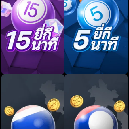
เข้าเล่น
เข้าเล่น