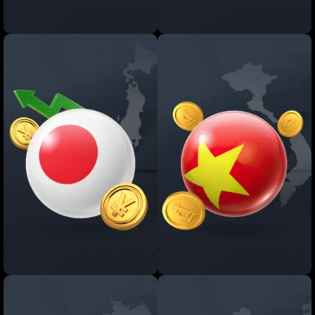
เข้าเล่น
เข้าเล่น