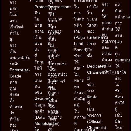
Data
Latency
ความเร็ว
ความ
การ
จะ
จริง
แต่
Protection:
Transactions:
ใน
เข้าใจ
พลิก
เป็น
ที่
ด้วย
มีน
การ
การ
ใน
โฉม
ไป
ให้
หน้าต่าง
โย
ประมวล
โหลด
ระบบ
จาก
แบบ
ความ
การ
บาย
ผล
หน้า
นิเวศ
เว็บไซต์
“สุ่ม
สำคัญ
ใช้
ความ
ทางการ
เว็บ
ของ
ทั่วไป
100%”
กับ
งาน
เป็น
เงิน
(Page
แพลตฟอร์ม
สู่
และ
คุณภาพ
(UI)
ส่วน
มี
Load
อย่าง
การ
ไม่
และ
ที่
ตัว
ความ
Speed)
ลึก
เป็น
อาจ
ความ
ถูก
ที่
แม่นยำ
ช่วย
ซึ้ง
แพลตฟอร์ม
ถูก
มั่นคง
ออกแบบ
รัดกุม
สูง
ให้
ระดับ
แทรกแซง
อย่าง
Dedicated
ให้
ไม่มี
ไร้
คุณ
Enterprise-
หรือ
แท้จริง
Channels:
เข้าใจ
การ
ความหน่วง
ไม่
Grade
ปรับ
มี
ง่าย
แบ่ง
(Latency)
พลาด
หาก
แต่ง
ช่อง
ไม่
ปัน
ลด
ทุก
คุณ
โดย
ทาง
ซับ
หรือ
ปัญหา
จังหวะ
กำลัง
แอ
ติดต่อ
ซ้อน
จำหน่าย
ข้อ
สำคัญ
ตั้ง
ดมิน
ที่
ทำให้
ข้อมูล
ผิด
แม้
คำถาม
หรือ
เป็น
ผู้
ลูกค้า
พลาด
ใน
ว่า
บุคคล
ทางการ
เล่น
(Data
ระหว่าง
สภาวะ
ทำไม
ใดๆ
(Official
มือ
Monetization)
การ
ที่
ต้อง
สิ่ง
Channels)
ใหม่
ให้
ทำ
อินเทอร์เน็ต