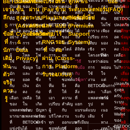
ความ
ต้นๆ
ต้อง
คือ
ความ
เรื่อง
ชัดเจน
สำหรับ
Single
ควา
BETDOG?
ปลอดภัย
Wallet
โปร่งใส
งาน
ลูกค้า
vs
บ่อย
บันเทิง
ของ
โยก
รากฐาน
คล่อง
ที่
ยิ่ง
การ
Wallet
เสี่ยง
เจาะ
ขั้น
ผ่าน
(Fair
ข้าม
ระดับ
แพลตฟอร์ม
(FAQ)
ดิจิทัล
ผู้
ย้าย
สำคัญ
ตัว
หลีก
ขึ้น
เดิม
บน
ผู้
ลึก
สูงสุด
ระบบ
Play)
แพลตฟอร์ม
Executive
ทั่วไป
ที่มี
ทำ
เงิน
ของ
คือ
เลี่ยง
นี่
พัน
BETDO
เล่น
การ
ธุรกรรม
ระหว่าง
BETDOG
หัวใจ
ไม่
คือ
ไม่ใช่
ปลอดภัย
ควร
5
(Advanced
API
และ
แบบ
(Premium
เติบโต
ออนไลน์
ค่าย
แพลตฟอร์ม
สำคัญ
ได้
ตาราง
เพียง
ต่อย
ศึกษ
ข้อดี
Cybersecurity
อัจฉริยะ
ระบบ
ไร้
Support
อย่าง
คือ
เกม
ของ
ของ
ใน
เปรียบ
การ
อด
ข้อมู
ที่
&
RNG
รอย
System)
ก้าว
การ
หรือ
เรา
ไลฟ์
โลก
เทียบ
มอง
เงิน
และ
กระโดด
รั่ว
พอร์ต
ปฏิเสธ
สไตล์
ดิจิทัล
เชิง
หา
คง
เงื่อ
นัก
Data
ที่
ต่อ
ผู้
ไหล
โฟ
การ
ยุค
แต่
โครงสร้าง
ที่พัก
เหลือ
ผล
เดิม
Privacy)
ผ่าน
(Cross-
ใช้
ของ
ลิ
ใช้
ใหม่
“วิธี
ระหว่าง
ผ่อน
หรือ
ตอบ
พัน
การ
Platform
งาน
ข้อมูล
โอ
อัล
ทีม
รับมือ
การ
หย่อน
ไม่?
ควา
มัก
และ
ต่างๆ
กอ
พัฒนา
กับ
ใช้
ใจ
เสี่ยง
ตัว
รับรอง
UX/UI)
A:
พบ
ยอด
ซึ่ง
ริ
ซอฟต์แวร์
ปัญหา”
งาน
แต่
ก่อน
จริง
ปลอดภัย
กับ
เงิน
มัก
ทึม
จึง
คือ
BETDOG
เป็นการ
ตัดสิ
สูงสุด
ควร
ทาง
คง
ก่อ
ที่
ให้
สิ่ง
และ
“เลือก
ใจ
ครับ
เลือก
เหลือ
ให้
เอา
ความ
ที่
แพลตฟอร์ม
พาร์
ลงทุ
รู้
ระบบ
ของ
ใน
เกิด
เปรียบ
สำคัญ
แยก
รูป
ท
เล่น
Single
แพลตฟอร์ม
ระบบ
ปัญหา
ผู้
กับ
แบรนด์
แบบ
เนอ
อย่าง
Wallet
มากมาย
แพลตฟอร์ม
ความ
บริโภค
งาน
ระดับ
เดิม
ร์
มี
ของ
ที่
BETDOG
ล่าช้า
ทุก
ออกแบบ
พรีเมียม
ทาง
สติ
BETDO
แข่งขัน
ได้
และ
ซอฟต์แวร์
UI
ออก
เทคโนโลยี”
เพื่อ