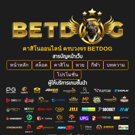
คาสิโนออนไลน์ ครบวงจร BETDOG
สารบัญหน้าเว็บ
หน้าหลัก
สล็อต
คาสิโน
หวย
กีฬา
บทความ
โปรโมชั่น
ผู้ให้บริการเกมชั้นนำ