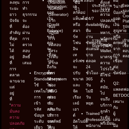
Seamless
คอมพิวเตอร์
ต่อ
ลงทุน
การ
(Random
ชั้น
ตั้งแต่
ประสิทธิภาพ
ไหล
Integration:
เด
วินาที
ระยะ
ทำ
Number
นำ
ระบบ
ของ UX/UI
รอง
ยอด
สก์ท็อป
ป้องกัน
ยาว
ธุรกรรม
Generator)
ความ
Cro
เงิน
แท็บเล็ต
24/7
ยอด
ปัจจัย
จะ
จาก
ปลอดภัย
Pla
(Credit
หรือ
Availability:
เงิน
ที่
ต้อง
ห้อง
ระดับ
รูป
Balance)
สมา
ทีม
สูญหาย
สำคัญ
ผ่าน
ปฏิบัติ
ทหาร,
ของ
ร์ท
งาน
หรือ
ที่สุด
การ
การ
นวัตกรรม
การแก้ไข
เจ้าห
คุณ
โฟน
ซัพพอร์ต
ตกหล่น
ไม่
ตรวจ
ทดสอบ
Single
ปัญหา (SLA)
เชี
จะ
อิน
สแตนด์
จาก
ได้
สอบ
อิสระ
Wallet,
ตอ
เชื่อม
เท
บาย
การ
ตลอ
อยู่
สิทธิ์
ระดับ
มาตรฐาน
โยง
อร์เฟซ
ตลอด
เชื่อม
ที่
เสมอ
สากล
ความ
ถึงกัน
จะ
24
ต่อ
การ
โปร่งใส,
Encryption
ทั้ง
การ
ปรับ
ชั่วโมง
ขัดข้อง
ตลาด
ดีไซน์
Standard:
Ecosystem
ทำงาน
ขนาด
365
ฉาบฉวย
ล้ำ
Q2:
ใช้
ไม่
ของ
และ
วัน
แต่
สมัย,
แพลตฟอ
เทคโนโลยี
ว่า
RNG
จัด
ไม่มี
อยู่
ไป
BETDO
การ
คุณ
ช่วย
เรียง
วัน
ที่
จนถึง
เหมาะ
เข้า
จะ
รับ
เลย์
หยุด
“
ความ
บริการ
กับ
รหัส
สลับ
ประกัน
เอา
มั่นคง
ลูกค้า
Trained
ผู้
ข้อมูล
บริการ
ว่า
ต์
ความ
ระดับ
Professionals:
เล่น
ระดับ
จาก
ผลลัพธ์
อัตโนมัติ
ปลอดภัย
พรีเมียม
พนักงาน
มือ
เดียว
โซน
ที่
ให้